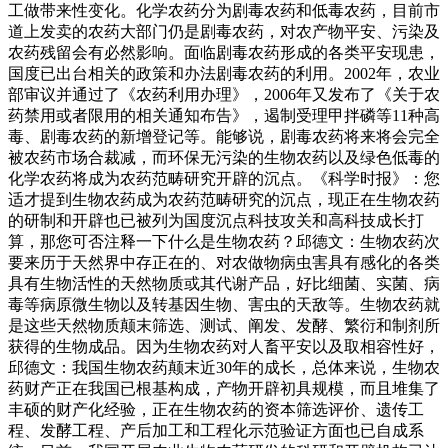
工做带来性变化。化学农药分为剧毒农药和低毒农药，目前市
道上发卖的农药大部门仍是剧毒农药，对农产物平安、污染及
农药残留会有必然影响。面临剧毒农药形成的各类平安现患，
国度已出台相关的政策和办法剧毒农药的利用。2002年，农业
部审议并通过了《农药利用办理》，2006年又发布了《关于农
药禁用或者限用的相关通知布告》，遏制受理甲拌磷等11种高
毒、剧毒农药的新增登记等。能够说，剧毒农药将来将会完全
被农药市场合裁减，而环保无污染的生物农药以及绿色低毒的
化学农药将成为农药范畴研究开辟的沉点。《科学时报》：您
适才提到生物农药成为农药范畴研究的沉点，现正在生物农药
的研制和开辟也已被列为国度沉点科技攻关和高科技成长打
算，那您可否注释一下什么是生物农药？邱德文：生物农药次
要来历于天然界中存正在的、对农做物病虫害具有感化的各类
具有生物活性的天然物质或其代谢产品，好比细菌、实菌、病
毒等病原微生物以及转基因生物、害虫的天敌等。生物农药就
是这些天然物质颠末筛选、测试、阐发、发酵、繁衍和制剂所
获得的生物成品。因为生物农药对人畜平安以及取相容性好，
邱德文：我国生物农药颠末近30年的成长，总体来说，生物农
药财产正在我国已根基构成，产物开辟初具规模，而且堆集了
丰硕的财产化经验，正在生物农药的资本筛选评价、遗传工
程、发酵工程、产后加工和工程化示范验证方面也已自成系