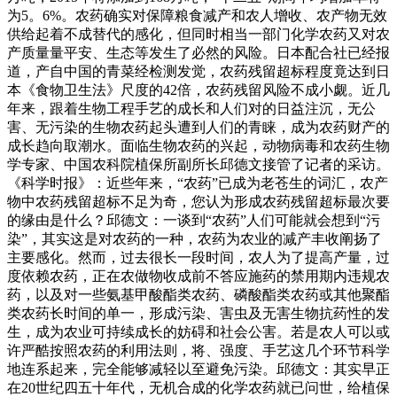
为5。6%。农药确实对保障粮食减产和农人增收、农产物无效
供给起着不成替代的感化，但同时相当一部门化学农药又对农
产质量量平安、生态等发生了必然的风险。日本配合社已经报
道，产自中国的青菜经检测发觉，农药残留超标程度竟达到日
本《食物卫生法》尺度的42倍，农药残留风险不成小觑。近几
年来，跟着生物工程手艺的成长和人们对的日益注沉，无公
害、无污染的生物农药起头遭到人们的青睐，成为农药财产的
成长趋向取潮水。面临生物农药的兴起，动物病毒和农药生物
学专家、中国农科院植保所副所长邱德文接管了记者的采访。
《科学时报》：近些年来，“农药”已成为老苍生的词汇，农产
物中农药残留超标不足为奇，您认为形成农药残留超标最次要
的缘由是什么？邱德文：一谈到“农药”人们可能就会想到“污
染”，其实这是对农药的一种，农药为农业的减产丰收阐扬了
主要感化。然而，过去很长一段时间，农人为了提高产量，过
度依赖农药，正在农做物收成前不答应施药的禁用期内违规农
药，以及对一些氨基甲酸酯类农药、磷酸酯类农药或其他聚酯
类农药长时间的单一，形成污染、害虫及无害生物抗药性的发
生，成为农业可持续成长的妨碍和社会公害。若是农人可以或
许严酷按照农药的利用法则，将、强度、手艺这几个环节科学
地连系起来，完全能够减轻以至避免污染。邱德文：其实早正
在20世纪四五十年代，无机合成的化学农药就已问世，给植保