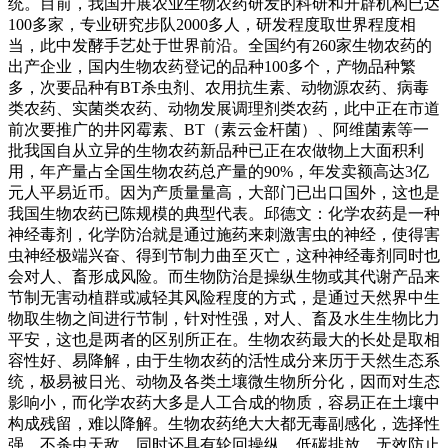
统。目前，我国开展农业生物农药研发的科研和开辟机构已达
100多家，专业研究步队2000多人，研发程度取世界程度相
当，此中发酵手艺处于世界前沿。全国约有260家生物农药的
出产企业，国内生物农药登记的品种100多个，产物品种繁
多，次要品种有BT杀虫剂、农用抗生素、动物源农药、病毒
类农药、实菌类农药、动物发展调理剂类农药，此中正在市道
前次要推广的井冈霉素、BT（素云金杆菌）、阿维菌素等一
批我国自从立异的生物农药新品种已正在农做物上大面积利
用，年产量占全国生物农药总产量的90%，年发卖额高达3亿
元人平易近币。因为产质量量高，大部门已出口国外，这也是
我国生物农药已陈规模的典型代表。邱德文：化学农药是一种
神经毒剂，化学防治就是通过施药来刺激害虫的神经，使得害
虫神经极端兴奋、得到节制力曲至灭亡，这种神经毒剂同时也
会对人、畜形成风险。而生物防治是操纵生物或其代谢产品来
节制无害动植群或减轻其风险程度的方式，是通过天然界中生
物取生物之间进行节制，针对性强，对人、畜及水生生物比力
平安，这也是两者的区别所正在。生物农药最大的长处是取相
容性好、易降解，由于生物农药的活性成分来历于天然生态系
统，极易被日光、动物及各类土壤微生物所分化，因而对生态
影响小，而化学农药大多是人工合成的物质，容易正在土壤中
构成残留，难以降解。生物农药绝大大都无毒副感化，选择性
强，不杀虫天敌，同时还具有轮回操纵、低碳排放、无效防止