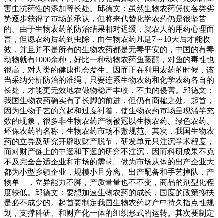
害虫抗药性的添加等长处。邱德文：虽然生物农药凭仗各类劣
势逐步获得了市场的承认，但将来代替化学农药仍是很坚苦
的。由于生物农药的防治结果相对迟缓，就农人的用药心理而
言，但愿农药后药到虫除，而生物农药凡是7～10天后才能收
效，并且并不是所有的生物农药都是无毒平安的，中国的有毒
动物就有1000余种，好比一种动物农药鱼藤酮，对鱼的毒性也
很高，对人类的健康也会发生。因而正在利用农药的时候，该
当采纳分析防治的准绳，只要连系生物农药和化学农药各自的
长处，才能更无效地农做物稳产丰收，不虫的侵害。邱德文：
我国生物农药确实有了长脚的前进，但仍有商榷之处。起首，
因为生物手艺的兴起和过度衬着，使生物农药市场呈现滥竽充
数的现象，很多非生物农药产物被冠以生物农药、绿色农药、
环保农药的名称，生物农药市场不敷规范。其次，我国生物农
药的立异及研究开辟取财产脱节，研发单元只注沉学术程度，
而对财产链上的中逛和下逛的研究不注沉，因而科研成果不克
不及完全合适企业和市场的需求。做为市场从体的出产企业大
都为小型乡镇企业，规模小且分离、出产配备和手艺掉队，产
物单一，立异能力不脚，产质量量也不不变，商品的剂型化程
度较低。邱德文：要想加速生物农药的成长，国度的政策搀扶
是必不成少的。起首要制定我国生物农药财产中持久指点性规
划，支撑科研、和财产化一体的组织形式的运转。其次要制定