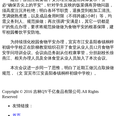
必“确保舌尖上的平安”，针对学生反映的饭菜偶有异物问题，
须高度注沉并杜绝；明白各环节职责，退换货到粗加工清洗、
烹调烧熟煮透，以及成品食用时限（不得跨越2小时）等，均
需义务到人、规范操做；再次强调“安满是1，其它一切都是
0”的焦点办理，要求将规范操做做为食物平安的根基保障，建
牢校园餐饮平安防地。
为持续强化校园食物平安办理，宜宾市江安县阳春镇桐梓
初级中学校正在阶梯教室组织召开了食堂从业人员12月食物平
安学问培训会议。会议由总务副从任程康掌管，分担副校长徐
燕江、相关办理人员及全体食堂从业人员加入了本次会议。
本次会议进一步同一了思惟，明白了近期工做沉点取操做
规范，（文 宜宾市江安县阳春镇桐梓初级中学校）。
Copyright © 2016 吉林QY千亿食品有限公司.All Rights
Reserved
友情链接：
首页