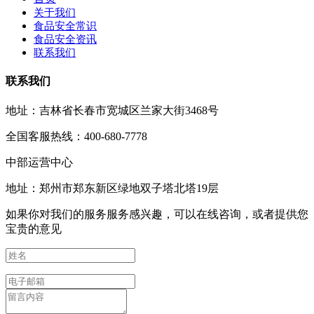
关于我们
食品安全常识
食品安全资讯
联系我们
联系我们
地址：吉林省长春市宽城区兰家大街3468号
全国客服热线：400-680-7778
中部运营中心
地址：郑州市郑东新区绿地双子塔北塔19层
如果你对我们的服务服务感兴趣，可以在线咨询，或者提供您
宝贵的意见